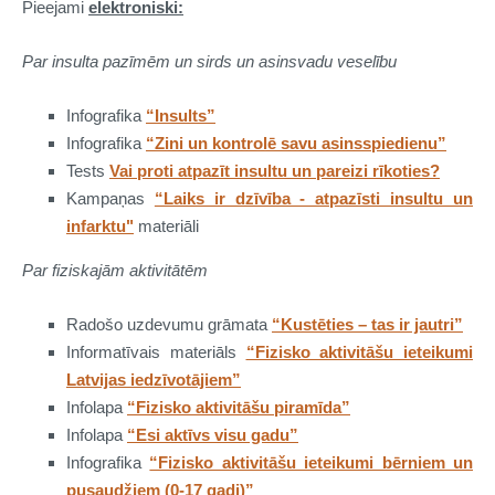
Pieejami
elektroniski
:
Par insulta pazīmēm un sirds un asinsvadu veselību
Infografika
“Insults”
Infografika
“Zini un kontrolē savu asinsspiedienu”
Tests
Vai proti atpazīt insultu un pareizi rīkoties?
Kampaņas
“Laiks ir dzīvība - atpazīsti insultu un
infarktu"
materiāli
Par fiziskajām aktivitātēm
Radošo uzdevumu grāmata
“Kustēties – tas ir jautri”
Informatīvais materiāls
“Fizisko aktivitāšu ieteikumi
Latvijas iedzīvotājiem”
Infolapa
“Fizisko aktivitāšu piramīda”
Infolapa
“Esi aktīvs visu gadu”
Infografika
“Fizisko aktivitāšu ieteikumi bērniem un
pusaudžiem (0-17 gadi)”