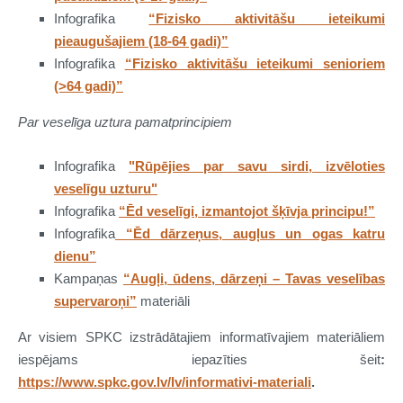
Infografika
“Fizisko aktivitāšu ieteikumi
pieaugušajiem (18-64 gadi)”
Infografika
“Fizisko aktivitāšu ieteikumi senioriem
(>64 gadi)”
Par veselīga uztura pamatprincipiem
Infografika
"Rūpējies par savu sirdi, izvēloties
veselīgu uzturu"
Infografika
“Ēd veselīgi, izmantojot šķīvja principu!”
Infografika
“Ēd dārzeņus, augļus un ogas katru
dienu”
Kampaņas
“Augļi, ūdens, dārzeņi – Tavas veselības
supervaroņi”
materiāli
Ar visiem SPKC izstrādātajiem informatīvajiem materiāliem
iespējams iepazīties šeit
:
https://www.spkc.gov.lv/lv/informativi-materiali
.