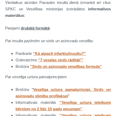
Vienlaikus aicinām Pasaules insulta dienā izmantot arī citus
SPKC un Veselības ministrijas izstrādātos
informatīvos
materiālus
:
Pieejami
drukātā formātā
:
Par insulta pazīmēm un sirds un asinsvadu veselību
Pastkarte
“Kā atpazīt infarktu/insultu?”
Grāmatzīme
“7 veselas sirds rādītāji'”
Brošūra
“Sirds un asinsvadu veselības formula”
Par veselīga uztura pamatprincipiem
Brošūra “
Veselīga uztura pamatprincipi. Sirds un
asinsvadu slimību profilaksei
”
Informatīvais materiāls
“Veselīga uztura ieteikumi
bērniem no 2 līdz 10 gadu vecumam”
Informatīvais materiāls
“Veselīga uztura ieteikumi