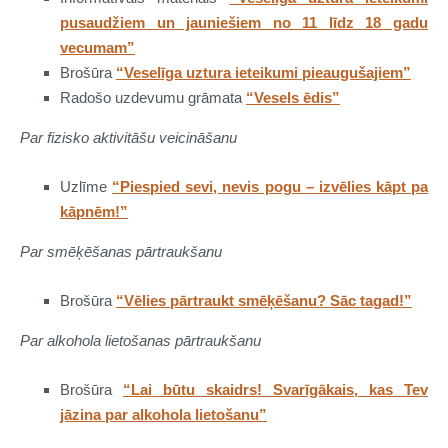
pusaudžiem un jauniešiem no 11 līdz 18 gadu
vecumam”
Brošūra
“Veselīga uztura ieteikumi pieaugušajiem”
Radošo uzdevumu grāmata
“Vesels ēdis”
Par fizisko aktivitāšu veicināšanu
Uzlīme
“Piespied sevi, nevis pogu – izvēlies kāpt pa
kāpnēm!”
Par smēķēšanas pārtraukšanu
Brošūra
“Vēlies pārtraukt smēķēšanu? Sāc tagad!”
Par alkohola lietošanas pārtraukšanu
Brošūra
“Lai būtu skaidrs! Svarīgākais, kas Tev
jāzina par alkohola lietošanu”