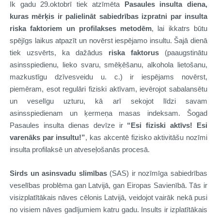
Ik gadu 29.oktobrī tiek atzīmēta
Pasaules insulta diena,
kuras
mērķis ir palielināt sabiedrības izpratni par insulta
riska faktoriem un profilakses metodēm
, lai ikkatrs būtu
spējīgs laikus atpazīt un novērst iespējamo insultu. Šajā dienā
tiek uzsvērts, ka dažādus
riska faktorus
(paaugstinātu
asinsspiedienu, lieko svaru, smēķēšanu, alkohola lietošanu,
mazkustīgu dzīvesveidu u. c.) ir iespējams novērst,
piemēram, esot regulāri fiziski aktīvam, ievērojot sabalansētu
un veselīgu uzturu, kā arī sekojot līdzi savam
asinsspiedienam un ķermeņa masas indeksam. Šogad
Pasaules insulta dienas devīze ir
“Esi fiziski aktīvs! Esi
varenāks par insultu!”
, kas akcentē fizisko aktivitāšu nozīmi
insulta profilaksē un atveseļošanās procesā.
Sirds un asinsvadu slimības
(SAS) ir nozīmīga sabiedrības
veselības problēma gan Latvijā, gan Eiropas Savienībā. Tās ir
visizplatītākais nāves cēlonis Latvijā, veidojot vairāk nekā pusi
no visiem nāves gadījumiem katru gadu. Insults ir izplatītākais