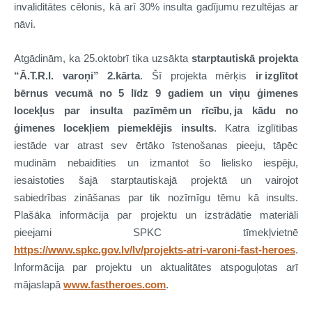
invaliditātes cēlonis, kā arī 30% insulta gadījumu rezultējas ar
nāvi.
Atgādinām, ka 25.oktobrī tika uzsākta
starptautiskā projekta
“Ā.T.R.I. varoņi” 2.kārta
. Šī projekta mērķis
ir izglītot
bērnus vecumā no 5 līdz 9 gadiem un viņu ģimenes
locekļus par insulta pazīmēm un rīcību, ja kādu no
ģimenes locekļiem piemeklējis insults
. Katra izglītības
iestāde var atrast sev ērtāko īstenošanas pieeju, tāpēc
mudinām nebaidīties un izmantot šo lielisko iespēju,
iesaistoties šajā starptautiskajā projektā un vairojot
sabiedrības zināšanas par tik nozīmīgu tēmu kā insults.
Plašāka informācija par projektu un izstrādātie materiāli
pieejami SPKC tīmekļvietnē
https://www.spkc.gov.lv/lv/projekts-atri-varoni-fast-heroes
.
Informācija par projektu un aktualitātes atspoguļotas arī
mājaslapā
www.fastheroes.com
.