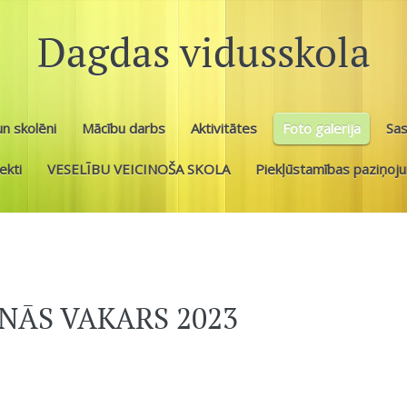
Dagdas vidusskola
n skolēni
Mācību darbs
Aktivitātes
Foto galerija
Sa
ekti
VESELĪBU VEICINOŠA SKOLA
Piekļūstamības paziņoj
NĀS VAKARS 2023