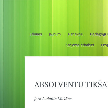
Sākums
Jaunumi
Par skolu
Pedagogi u
Karjeras atbalsts
Proj
ABSOLVENTU TIKŠA
foto Ludmila Mukāne