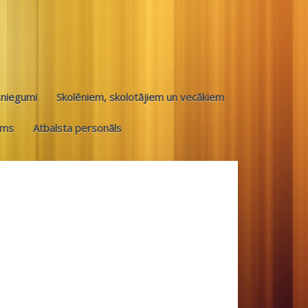
sniegumi
Skolēniem, skolotājiem un vecākiem
ums
Atbalsta personāls