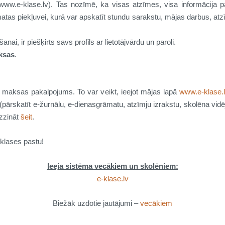
(www.e-klase.lv). Tas nozīmē, ka visas atzīmes, visa informācija
tas piekļuvei, kurā var apskatīt stundu sarakstu, mājas darbus, atzī
nai, ir piešķirts savs profils ar lietotājvārdu un paroli.
ksas
.
 maksas pakalpojums. To var veikt, ieejot mājas lapā
www.e-klase.
pārskatīt e-žurnālu, e-dienasgrāmatu, atzīmju izrakstu, skolēna vidējo
zzināt
šeit
.
klases pastu!
Ieeja sistēma vecākiem un skolēniem:
e-klase.lv
Biežāk uzdotie jautājumi –
vecākiem