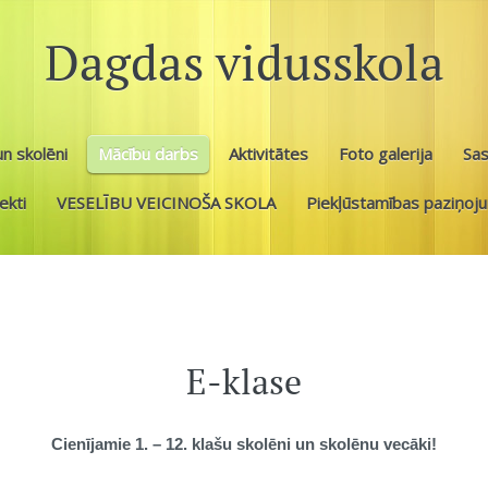
Dagdas vidusskola
n skolēni
Mācību darbs
Aktivitātes
Foto galerija
Sa
ekti
VESELĪBU VEICINOŠA SKOLA
Piekļūstamības paziņoj
E-klase
Cienījamie 1. – 12. klašu skolēni un skolēnu vecāki!