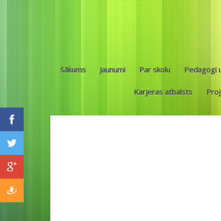
Sākums
Jaunumi
Par skolu
Pedagogi u
Karjeras atbalsts
Proj