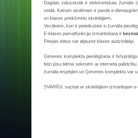
Dagdas vidusskolā ir elektroniskais žurnāls 
veidā. Katram skolēnam ir parole e-dienasgrāma
un klases priekšmetu skolotājiem.
Vecākiem, kuri ir pieteikušies e-žurnāla pieslēgša
E-klases pamatfunkciju izmantošana ir
bezma
Pieejas datus var atjaunot klases audzinātājs.
Ģimenes komplekta pieslēgšana ir brīvprātīgs
līdzi jūsu bērna sekmēm ar interneta palīdzību (
žurnāla iespējām un Ģimenes komplektu var u
SVARĪGI: saziņai ar skolotājiem izmantojam e-