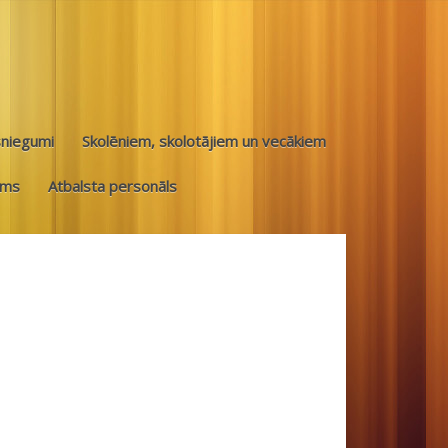
sniegumi
Skolēniem, skolotājiem un vecākiem
ums
Atbalsta personāls