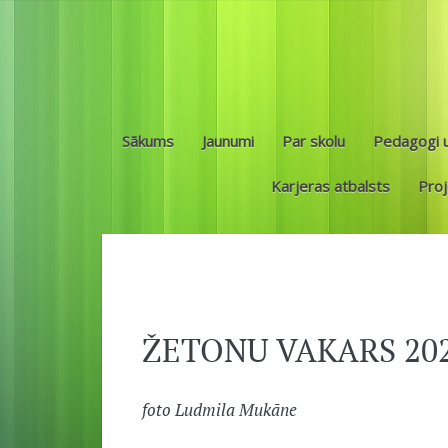
Sākums
Jaunumi
Par skolu
Pedagogi u
Karjeras atbalsts
Proj
ŽETONU VAKARS 20
foto Ludmila Mukāne