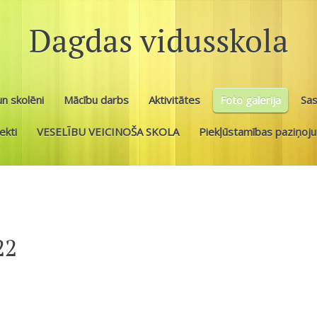
Dagdas vidusskola
n skolēni
Mācību darbs
Aktivitātes
Foto galerija
Sa
ekti
VESELĪBU VEICINOŠA SKOLA
Piekļūstamības paziņoj
22