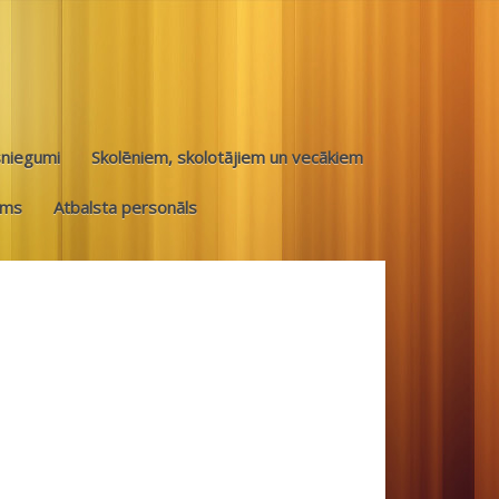
sniegumi
Skolēniem, skolotājiem un vecākiem
ums
Atbalsta personāls