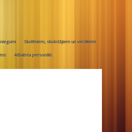
sniegumi
Skolēniem, skolotājiem un vecākiem
ums
Atbalsta personāls