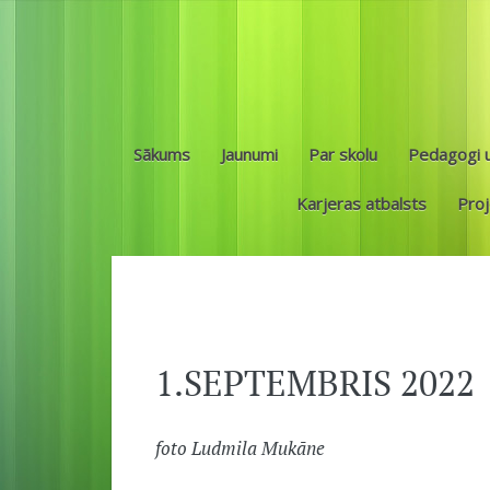
Sākums
Jaunumi
Par skolu
Pedagogi u
Karjeras atbalsts
Proj
1.SEPTEMBRIS 2022
foto Ludmila Mukāne