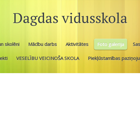
Dagdas vidusskola
n skolēni
Mācību darbs
Aktivitātes
Foto galerija
Sa
ekti
VESELĪBU VEICINOŠA SKOLA
Piekļūstamības paziņoj