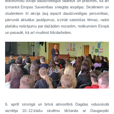
iedvesmotu izkopt daudzveidīgus talantus un prasmes, kā arī
izmantot Eiropas Savienības sniegtās iespējas. Skolēniem un
studentiem šī akcija ļauj iepazīt daudzveidīgas personības,
pārrunāt aktuālus jautājumus, izzināt saistošas tēmas, radot
plašāku redzējumu par dažādām nozarēm, notikumiem Eiropā
un pasaulē, kā arī mudinot līdzdarboties.
6. aprīlī sirsnīgā un brīvā atmosfērā Dagdas vidusskolā
aizritēja 10.-12.klašu skolēnu tikšanās ar Daugavpils