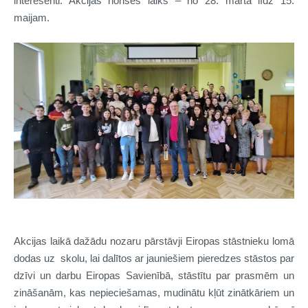
interesenti. Akcijas norises laiks – no 28. marta līdz 15.
maijam.
Akcijas laikā dažādu nozaru pārstāvji Eiropas stāstnieku lomā
dodas uz skolu, lai dalītos ar jauniešiem pieredzes stāstos par
dzīvi un darbu Eiropas Savienībā, stāstītu par prasmēm un
zināšanām, kas nepieciešamas, mudinātu kļūt zinātkāriem un