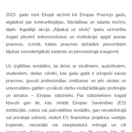
2023. gadu visā Eiropā atzīmē kā Eiropas Prasmju gadu,
atgādinot par konkurētspējas, līdzdalības un talanta nozīmi,
tāpēc ikgadējā akcija „Atpakaļ uz skolu” īpašu uzmanību
šogad pievērš iedvesmošanai un motivācijai apgūt jaunas
prasmes, izzināt, kādas prasmes dažādām personībām
bijušas visnoderīgākās karjeras un personiskajā izaugsmē.
Uz izglītības iestādēm, lai tiktos ar skolēniem, audzēkņiem,
studentiem, dodas cilvēki, kas gadu gaitā ir izkopuši savas
prasmes, guvuši profesionālas zināšanas un pēc skolas un
universitātes gaitām uzsākuši darbu visdažādākajās profesijās
un amatos – Eiropas stāstnieki. Par stāstniekiem šogad
kļuvuši gan tie, kas strādā Eiropas Savienības (ES)
institūcijās, valsts vai pašvaldības iestādēs, gan nevalstiskajā
vai privātajā sektorā, realizē ES finansētus projektus vietējās
kopienās, nacionālā vai starptautiskā mērogā un citi