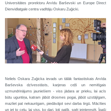
Universitātes prorektoru Arvīdu Barševski un Europe Direct
Dienvidlatgale centra vadītāju Oskaru Zuģicki.
Neliels Oskara Zuģicka ievads un tālāk fantastiskais Arvīda
Barševska dzīvesstāsts, karjeras ceļš un nemitīgais
uzmundrinājums jauniešiem - viss jādara ar prieku, lai acīs
būtu uguntiņa, katram jābūt drosmes pogai, jābūt uzstājīgam,
mazliet pat nekaunīgam, piedāvājot sevi darba tirgū. Mācīties
un iet to ceļu, lai viss, ko dari, ļoti patīk, spēj ieinteresēt. Īpaši