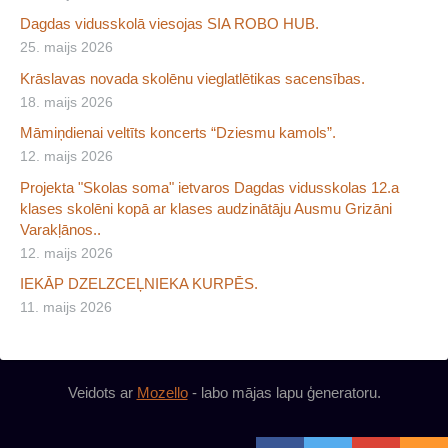
Dagdas vidusskolā viesojas SIA ROBO HUB.
25. maijs 2026
Krāslavas novada skolēnu vieglatlētikas sacensības.
18. maijs 2026
Māmiņdienai veltīts koncerts “Dziesmu kamols”.
12. maijs 2026
Projekta "Skolas soma" ietvaros Dagdas vidusskolas 12.a
klases skolēni kopā ar klases audzinātāju Ausmu Grizāni
Varakļānos..
12. maijs 2026
IEKĀP DZELZCEĻNIEKA KURPĒS.
11. maijs 2026
Veidots ar
Mozello
- labo mājas lapu ģeneratoru.